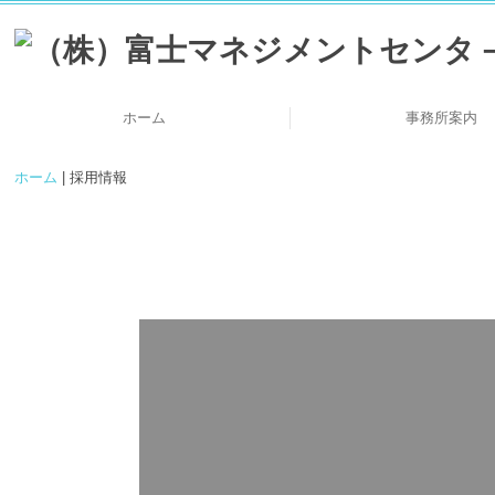
ホーム
事務所案内
他士業・他業種と
当事務所の特
顧問契約の流
関与先様ご紹
料金について
代表挨拶
ホーム
| 採用情報