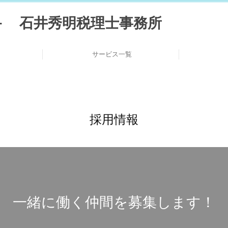
サービス一覧
の連携
長
れ
介
創業支援・会社設立
医業の方の支援
デジタル化支援
個人の方の相続
ス
採用情報
一緒に働く仲間を募集します！
