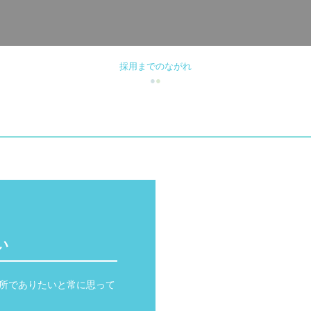
採用までのながれ
●
●
い
所でありたいと常に思って