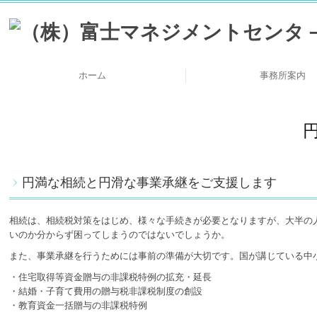
ホーム
事務所案内
他士業・他業種と
当事務所の特
顧問契約の流
関与先様ご紹
料金について
代表挨拶
円満な相続と円滑な事業承継をご支援します
相続は、相続税対策をはじめ、様々な手続きが必要となりますが、大半の
いのか分からず困ってしまうのではないでしょうか。
また、事業承継を行うためには事前の準備が大切です。国が講じている中
・住宅取得等資金贈与の非課税特例の拡充・延長
・結婚・子育て費用の贈与税非課税制度の創設
・教育資金一括贈与の非課税特例