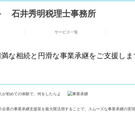
サービス一覧
の連携
長
れ
介
創業支援・会社設立
医業の方の支援
デジタル化支援
個人の方の相続
ス
円満な相続と円滑な事業承継をご支援しま
人が初めての体験で、何をしたらよ
小企業の事業承継支援策を最大限活用することで、スムーズな事業承継の実